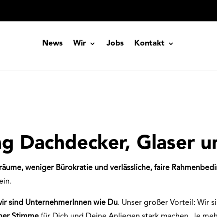
News
Wir
Jobs
Kontakt
g Dachdecker, Glaser u
iräume, weniger Bürokratie und verlässliche, faire Rahmenbe
ein.
wir sind UnternehmerInnen wie Du
. Unser großer Vorteil: Wir s
iner Stimme
für Dich und Deine Anliegen stark machen. Je m