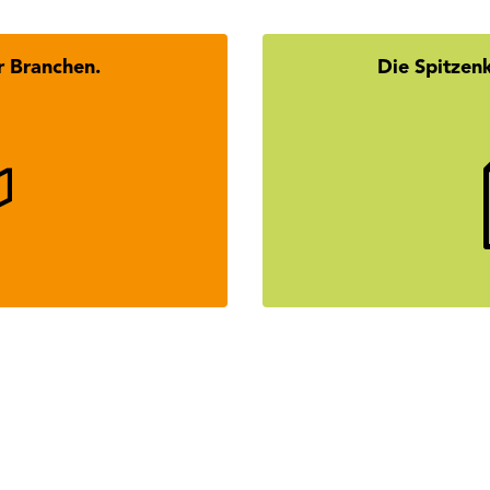
r Branchen.
Die Spitzen
didatInnen des Tiroler
Wer steckt hint
Wirtschaftsbundes.
Homestori
mehr erfahren