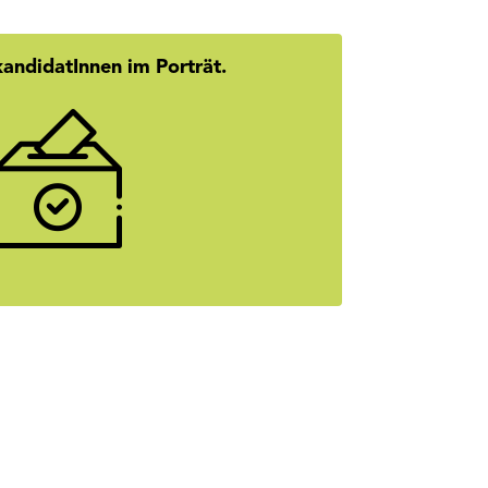
kandidatInnen im Porträt.
er den Namen? Hier geht’s zu den
es unserer SpitzenkandidatInnen.
mehr erfahren