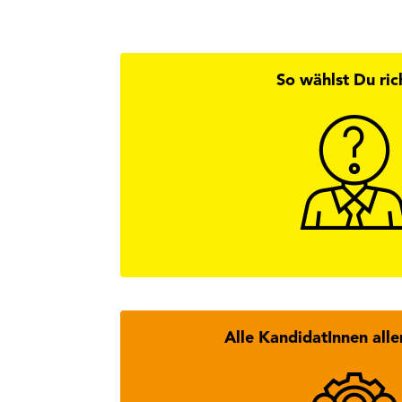
So wählst Du ric
Hier findest
Wi
Alle KandidatInnen alle
Hier findest Du alle Kan