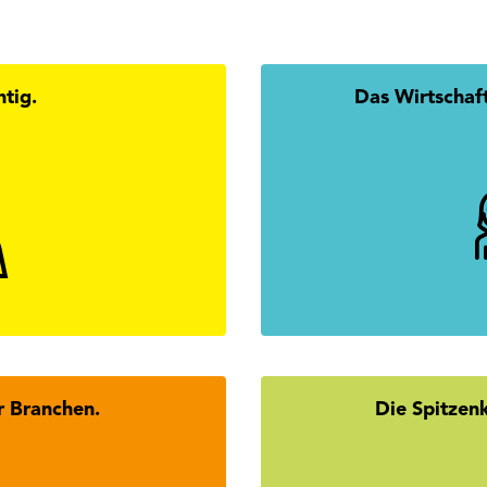
htig.
Das Wirtschaf
 Du alle Antworten zur
Mission
rtschaftskammerwahl.
mehr erfahren
r Branchen.
Die Spitzen
didatInnen des Tiroler
Wer steckt hint