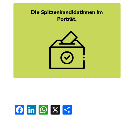
Die SpitzenkandidatInnen im
Porträt.
Wer steckt hinter den Namen? Hier
geht’s zu den Homestories unserer
SpitzenkandidatInnen.
mehr erfahren
Facebook
LinkedIn
WhatsApp
X
Teilen