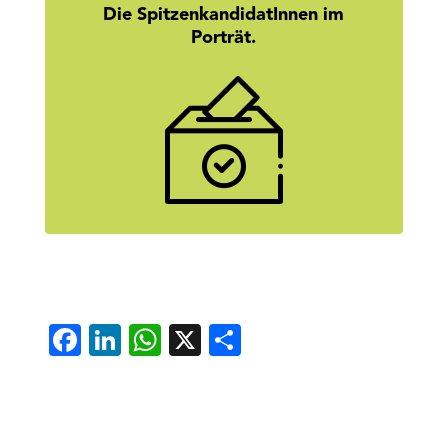
Die SpitzenkandidatInnen im
Porträt.
Wer steckt hinter den Namen? Hier
geht’s zu den Homestories unserer
SpitzenkandidatInnen.
mehr erfahren
Facebook
LinkedIn
WhatsApp
X
Teilen