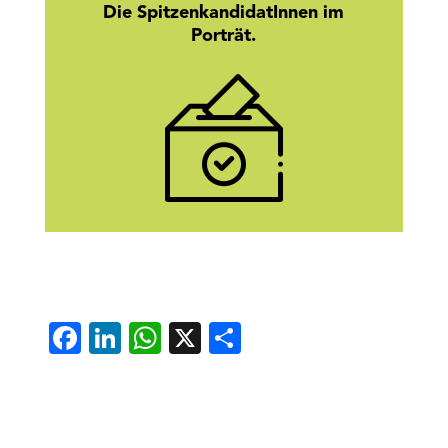
Die SpitzenkandidatInnen im
Porträt.
Wer steckt hinter den Namen? Hier
geht’s zu den Homestories unserer
SpitzenkandidatInnen.
mehr erfahren
Facebook
LinkedIn
WhatsApp
X
Teilen