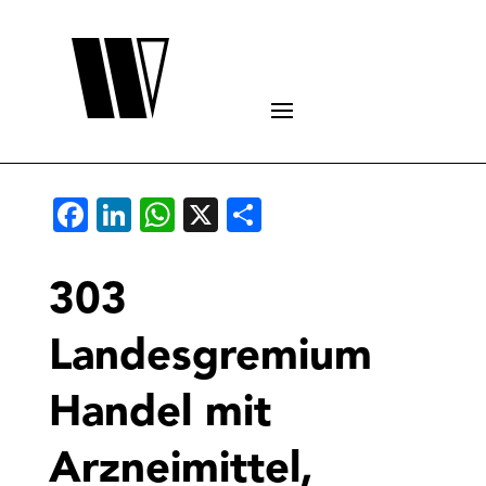
Facebook
LinkedIn
WhatsApp
X
Teilen
303
Landesgremium
Handel mit
Arzneimittel,