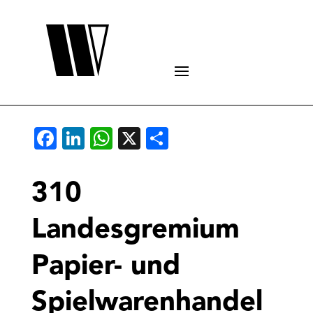
Facebook
LinkedIn
WhatsApp
X
Teilen
310
Landesgremium
Papier- und
Spielwarenhandel