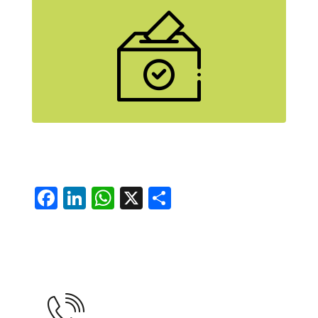
Wer steckt hinter den Namen? Hier
geht’s zu den Homestories unserer
SpitzenkandidatInnen.
mehr erfahren
Facebook
LinkedIn
WhatsApp
X
Teilen