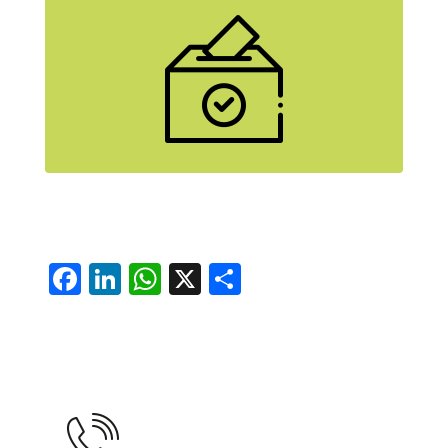
Wer steckt hinter den Namen? Hier
geht’s zu den Homestories unserer
SpitzenkandidatInnen.
mehr erfahren
Facebook
LinkedIn
WhatsApp
X
Teilen