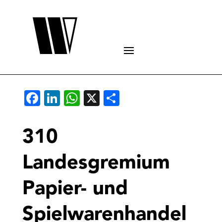
Facebook
LinkedIn
WhatsApp
X
Teilen
310
Landesgremium
Papier- und
Spielwarenhandel