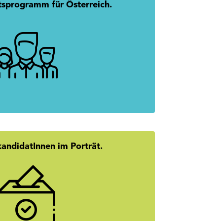
tsprogramm für Österreich.
 Austria: Gemeinsam. Erfolgreich.
mehr erfahren
kandidatInnen im Porträt.
er den Namen? Hier geht’s zu den
es unserer SpitzenkandidatInnen.
mehr erfahren