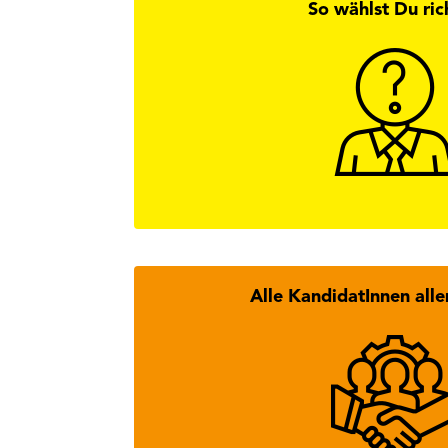
So wählst Du ric
Hier findest
Wi
Alle KandidatInnen alle
Hier findest Du alle Kan