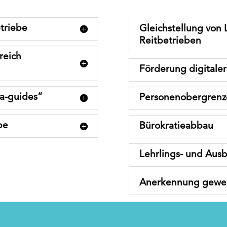
etriebe
Gleichstellung von 
Reitbetrieben
reich
Förderung digitale
ia-guides“
Personenobergrenz
be
Bürokratieabbau
Lehrlings- und Au
Anerkennung gewer