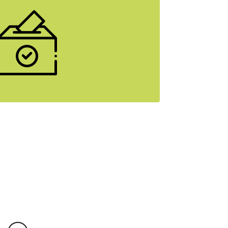
er den Namen? Hier geht’s zu den
es unserer SpitzenkandidatInnen.
mehr erfahren