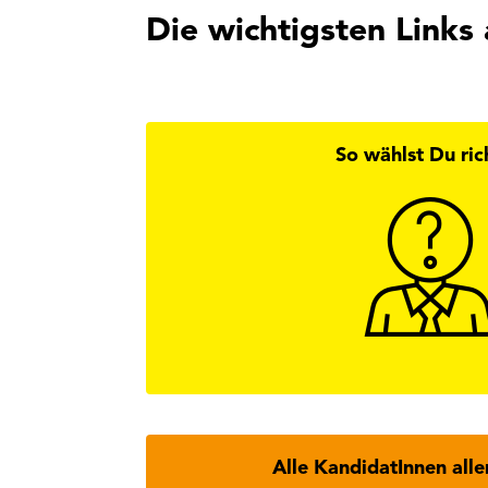
Die wichtigsten Links 
So wählst Du ric
Hier findest
Wi
Alle KandidatInnen alle