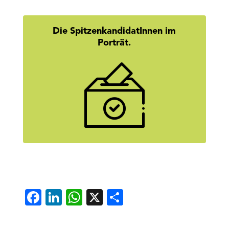
Die SpitzenkandidatInnen im
Porträt.
Wer steckt hinter den Namen? Hier
geht’s zu den Homestories unserer
SpitzenkandidatInnen.
mehr erfahren
Facebook
LinkedIn
WhatsApp
X
Teilen