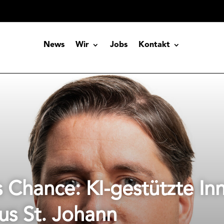
News
Wir
Jobs
Kontakt
ls Chance: KI-gestützte In
us St. Johann