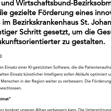
und Wirtschaftsbund-Bezirksobm
 die gezielte Förderung eines inno
s im Bezirkskrankenhaus St. Johan
chtiger Schritt gesetzt, um die G
ukunftsorientierter zu gestalten.
I
en Einsatz einer KI-gestützten Software, die die Patientenau
ten Einsatz künstlicher Intelligenz sollen Abläufe optimiert 
e Menschen in der Region weiter zu verbessern. Die Förderun
beschlossen.
eimat“
anz konkret unseren Alltag verbessern kann. Die Unterstützung 