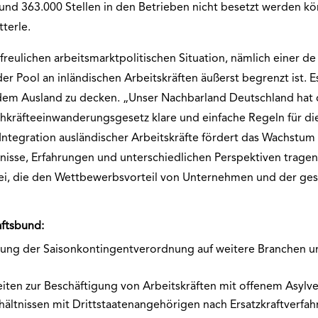
rund 363.000 Stellen in den Betrieben nicht besetzt werden k
terle.
erfreulichen arbeitsmarktpolitischen Situation, nämlich einer d
er Pool an inländischen Arbeitskräften äußerst begrenzt ist. E
dem Ausland zu decken. „Unser Nachbarland Deutschland hat d
chkräfteeinwanderungsgesetz klare und einfache Regeln für di
Integration ausländischer Arbeitskräfte fördert das Wachstum 
tnisse, Erfahrungen und unterschiedlichen Perspektiven tragen
ei, die den Wettbewerbsvorteil von Unternehmen und der ges
aftsbund:
ng der Saisonkontingentverordnung auf weitere Branchen u
ten zur Beschäftigung von Arbeitskräften mit offenem Asylve
hältnissen mit Drittstaatenangehörigen nach Ersatzkraftverfah