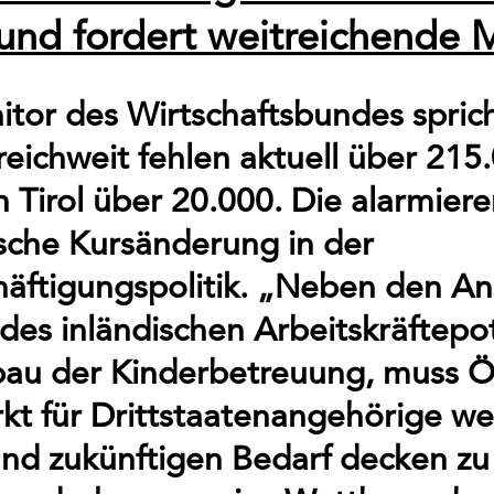
bund fordert weitreichende
tor des Wirtschaftsbundes sprich
eichweit fehlen aktuell über 215
in Tirol über 20.000. Die alarmie
asche Kursänderung in der
äftigungspolitik. „Neben den A
des inländischen Arbeitskräftepo
au der Kinderbetreuung, muss Ö
kt für Drittstaatenangehörige we
und zukünftigen Bedarf decken z