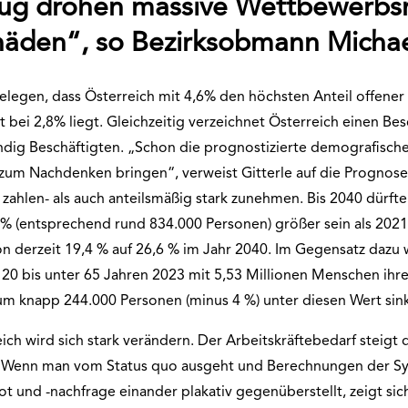
ug drohen massive Wettbewerbsn
häden“, so Bezirksobmann Michael
elegen, dass Österreich mit 4,6% den höchsten Anteil offener 
 bei 2,8% liegt. Gleichzeitig verzeichnet Österreich einen B
ändig Beschäftigten. „Schon die prognostizierte demografische 
r zum Nachdenken bringen“, verweist Gitterle auf die Prognos
zahlen- als auch anteilsmäßig stark zunehmen. Bis 2040 dürf
% (entsprechend rund 834.000 Personen) größer sein als 2021.
n derzeit 19,4 % auf 26,6 % im Jahr 2040. Im Gegensatz dazu 
 20 bis unter 65 Jahren 2023 mit 5,53 Millionen Menschen ihr
 um knapp 244.000 Personen (minus 4 %) unter diesen Wert sin
ch wird sich stark verändern. Der Arbeitskräftebedarf steigt de
n. Wenn man vom Status quo ausgeht und Berechnungen der Sy
 und -nachfrage einander plakativ gegenüberstellt, zeigt sich,