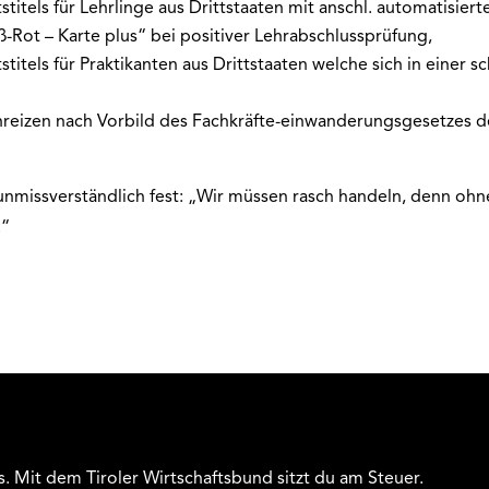
stitels für Lehrlinge aus Drittstaaten mit anschl. automatisier
ß-Rot – Karte plus“ bei positiver Lehrabschlussprüfung,
titels für Praktikanten aus Drittstaaten welche sich in einer s
nreizen nach Vorbild des Fachkräfte-einwanderungsgesetzes d
 unmissverständlich fest: „Wir müssen rasch handeln, denn oh
!“
s. Mit dem Tiroler Wirtschaftsbund sitzt du am Steuer.