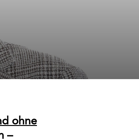
nd ohne
n –