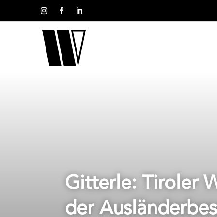
Gitterle: Tiroler
der Ausländerbes