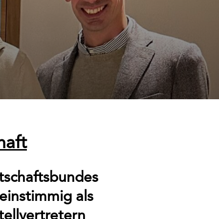
haft
tschaftsbundes
einstimmig als
ellvertretern