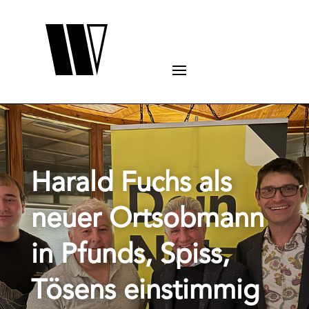
Harald Fuchs als
neuer Ortsobmann
in Pfunds, Spiss,
Tösens einstimmig