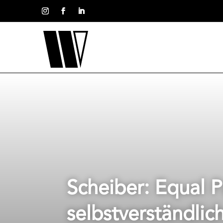
Scheiber: Equal 
selbstverständlic