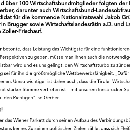
nd über 100 Wirtschaftsbundmitglieder folgten der
rber, darunter auch Wirtschaftsbund-Landesobfrau 
didat für die kommende Nationalratswahl Jakob Gr
in Brugger sowie Wirtschaftslandesrätin a.D. und 
Zoller-Frischauf.
r
betonte, dass Leistung das Wichtigste für eine funktionierend
Perspektiven zu geben, müsse man ihnen auch die notwendig
istbar wird und es uns gelingt, den Wirtschaftsturbo zu zünde
olg sei für ihn die größtmögliche Wettbewerbsfähigkeit. „Dafür
enen. Umso wichtiger ist daher auch, dass die Tiroler Wirt
 mit starker Stimme vertreten ist – mit unserem Innsbrucker S
u den Richtigen“, so Gerber.
t!
er das Wiener Parkett durch seinen Aufbau des Verbindungsbür
tens kenne. Zu seinen politischen Zielen zähle, dass sich Fle