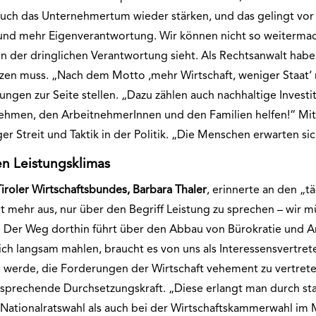
uch das Unternehmertum wieder stärken, und das gelingt vor 
nd mehr Eigenverantwortung. Wir können nicht so weitermach
in der dringlichen Verantwortung sieht. Als Rechtsanwalt habe
tzen muss. „Nach dem Motto ‚mehr Wirtschaft, weniger Staa
ngen zur Seite stellen. „Dazu zählen auch nachhaltige Invest
nehmen, den ArbeitnehmerInnen und den Familien helfen!“ Mit
ger Streit und Taktik in der Politik. „Die Menschen erwarten s
en Leistungsklimas
iroler Wirtschaftsbundes, Barbara Thaler
, erinnerte an den „t
ht mehr aus, nur über den Begriff Leistung zu sprechen – wir m
 Der Weg dorthin führt über den Abbau von Bürokratie und An
ch langsam mahlen, braucht es von uns als Interessensvertret
e werde, die Forderungen der Wirtschaft vehement zu vertret
ntsprechende Durchsetzungskraft. „Diese erlangt man durch sta
ationalratswahl als auch bei der Wirtschaftskammerwahl im 