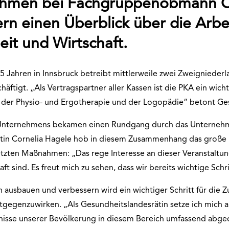
nehmen bei Fachgruppenobmann O
ern einen Überblick über die Arb
eit und Wirtschaft.
Jahren in Innsbruck betreibt mittlerweile zwei Zweigniederl
häftigt. „Als Vertragspartner aller Kassen ist die PKA ein wich
, der Physio- und Ergotherapie und der Logopädie“ betont Ge
t Unternehmens bekamen einen Rundgang durch das Unternehm
tin Cornelia Hagele hob in diesem Zusammenhang das große 
tzten Maßnahmen: „Das rege Interesse an dieser Veranstaltun
ft sind. Es freut mich zu sehen, dass wir bereits wichtige Schr
 ausbauen und verbessern wird ein wichtiger Schritt für die
egenzuwirken. „Als Gesundheitslandesrätin setze ich mich auc
ürfnisse unserer Bevölkerung in diesem Bereich umfassend abg