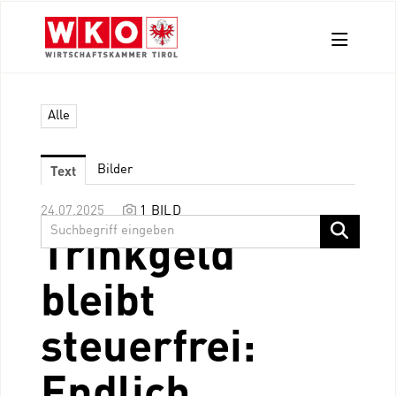
Aussendungen
Alle
Pressefotos
Kontakt
Text
Bilder
24.07.2025
1 BILD
Trinkgeld
bleibt
steuerfrei:
Endlich